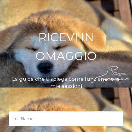
RICEVI IN
OMAGGIO
La guida che ti spiega come funzionano le
mie sessioni